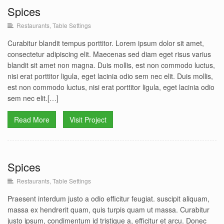
Spices
Restaurants
,
Table Settings
Spices
Restaurants
Table Settings
Curabitur blandit tempus porttitor. Lorem ipsum dolor sit amet,
consectetur adipiscing elit. Maecenas sed diam eget risus varius
blandit sit amet non magna. Duis mollis, est non commodo luctus,
nisi erat porttitor ligula, eget lacinia odio sem nec elit. Duis mollis,
est non commodo luctus, nisi erat porttitor ligula, eget lacinia odio
sem nec elit.[…]
Read More
Visit Project
Spices
Restaurants
,
Table Settings
Spices
Restaurants
Table Settings
Praesent interdum justo a odio efficitur feugiat. suscipit aliquam,
massa ex hendrerit quam, quis turpis quam ut massa. Curabitur
justo ipsum, condimentum id tristique a, efficitur et arcu. Donec