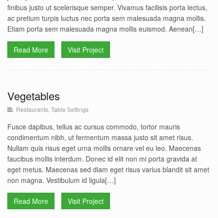
finibus justo ut scelerisque semper. Vivamus facilisis porta lectus,
ac pretium turpis luctus nec porta sem malesuada magna mollis.
Etiam porta sem malesuada magna mollis euismod. Aenean[…]
Read More
Visit Project
Vegetables
Restaurants
,
Table Settings
Vegetables
Restaurants
Table Settings
Fusce dapibus, tellus ac cursus commodo, tortor mauris
condimentum nibh, ut fermentum massa justo sit amet risus.
Nullam quis risus eget urna mollis ornare vel eu leo. Maecenas
faucibus mollis interdum. Donec id elit non mi porta gravida at
eget metus. Maecenas sed diam eget risus varius blandit sit amet
non magna. Vestibulum id ligula[…]
Read More
Visit Project