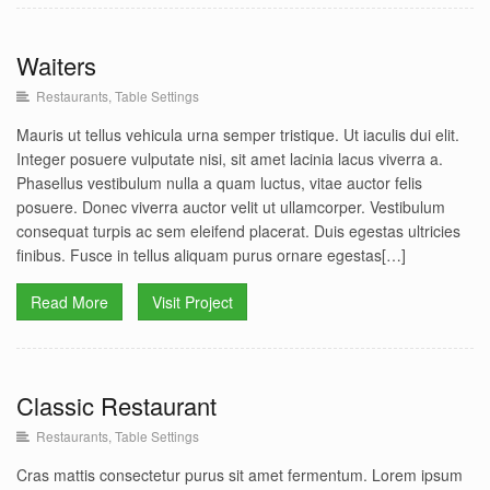
Waiters
Restaurants
,
Table Settings
Waiters
Restaurants
Table Settings
Mauris ut tellus vehicula urna semper tristique. Ut iaculis dui elit.
Integer posuere vulputate nisi, sit amet lacinia lacus viverra a.
Phasellus vestibulum nulla a quam luctus, vitae auctor felis
posuere. Donec viverra auctor velit ut ullamcorper. Vestibulum
consequat turpis ac sem eleifend placerat. Duis egestas ultricies
finibus. Fusce in tellus aliquam purus ornare egestas[…]
Read More
Visit Project
Classic Restaurant
Restaurants
,
Table Settings
Classic Restaurant
Restaurants
Table Settings
Cras mattis consectetur purus sit amet fermentum. Lorem ipsum