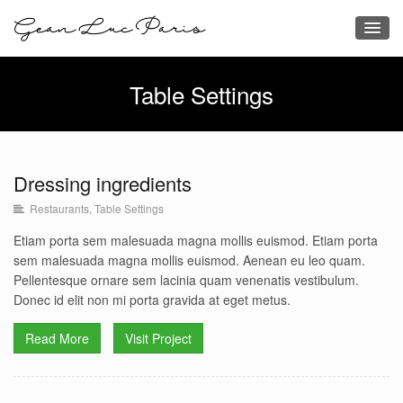
Table Settings
Dressing ingredients
Restaurants
,
Table Settings
Dressing Ingredients
Restaurants
Table Settings
Etiam porta sem malesuada magna mollis euismod. Etiam porta
sem malesuada magna mollis euismod. Aenean eu leo quam.
Pellentesque ornare sem lacinia quam venenatis vestibulum.
Donec id elit non mi porta gravida at eget metus.
Read More
Visit Project