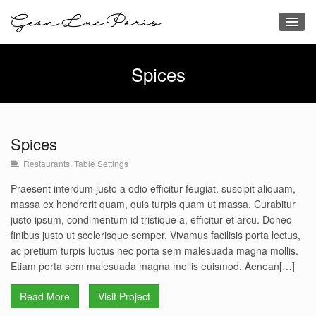
Spices
Spices
Restaurants
,
Table Settings
Spices
Restaurants
Table Settings
Praesent interdum justo a odio efficitur feugiat. suscipit aliquam,
massa ex hendrerit quam, quis turpis quam ut massa. Curabitur
justo ipsum, condimentum id tristique a, efficitur et arcu. Donec
finibus justo ut scelerisque semper. Vivamus facilisis porta lectus,
ac pretium turpis luctus nec porta sem malesuada magna mollis.
Etiam porta sem malesuada magna mollis euismod. Aenean[…]
Read More
Visit Project